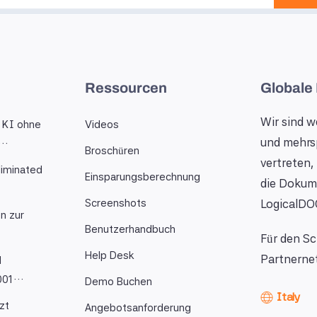
Ressourcen
Globale
Wir sind w
 KI ohne
Videos
und mehrs
a…
Broschüren
vertreten,
iminated
Einsparungsberechnung
die Dokum
Screenshots
LogicalDO
n zur
Benutzerhandbuch
Für den Sc
Help Desk
Partnernet
l
9001…
Demo Buchen
Italy
zt
Angebotsanforderung