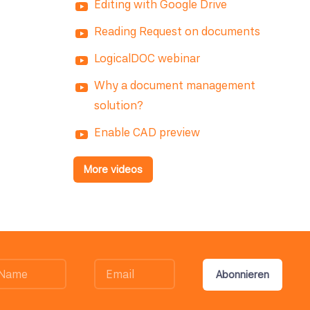
Editing with Google Drive
Reading Request on documents
LogicalDOC webinar
Why a document management
solution?
Enable CAD preview
More videos
Abonnieren