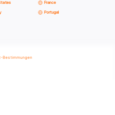
States
France
y
Portugal
z-Bestimmungen