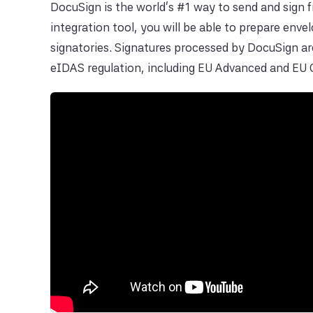
DocuSign is the world’s #1 way to send and sign 
integration tool, you will be able to prepare enve
signatories. Signatures processed by DocuSign a
eIDAS regulation, including EU Advanced and EU Q