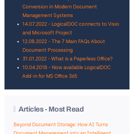
Conversion in Modern Document
Management Systems
14.07.2022 - LogicalDOC connects to Visio
and Microsoft Project
12.08.2022 - The 7 Main FAQs About
Document Processing
31.01.2022 - What is a Paperless Office?
10.04.2018 - Now available LogicalDOC
Add-in for MS Office 365
Articles - Most Read
Beyond Document Storage: How AI Turns
Document Management into an Intelligent